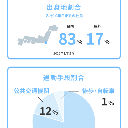
出身地割合
入社10年目までの社員
県内
県外
8
3
1
7
%
%
2025年1月現在
通勤手段割合