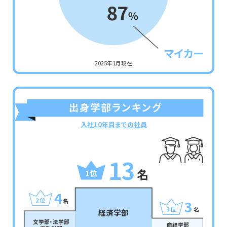
2025年1月現在
入社10年目までの社員
13
名
4
名
3
名
経済学部
文学部・法学部
商経学部